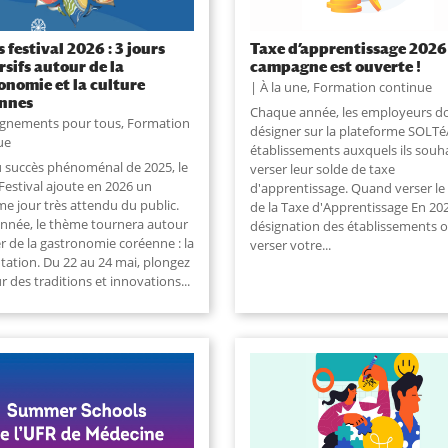
 festival 2026 : 3 jours
Taxe d’apprentissage 2026 
sifs autour de la
campagne est ouverte !
onomie et la culture
À la une
,
Formation continue
ennes
Chaque année, les employeurs d
ignements pour tous
,
Formation
désigner sur la plateforme SOLTé
ue
établissements auxquels ils souh
u succès phénoménal de 2025, le
verser leur solde de taxe
Festival ajoute en 2026 un
d'apprentissage. Quand verser le
me jour très attendu du public.
de la Taxe d'Apprentissage En 202
année, le thème tournera autour
désignation des établissements 
er de la gastronomie coréenne : la
verser votre...
tation. Du 22 au 24 mai, plongez
 des traditions et innovations...