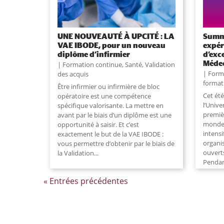
UNE NOUVEAUTÉ À UPCITÉ : LA
Summe
VAE IBODE, pour un nouveau
expér
diplôme d’infirmier
d’exc
Méde
Formation continue
,
Santé
,
Validation
Form
des acquis
format
​Être infirmier ou infirmière de bloc
Cet ét
opératoire est une compétence
l’Unive
spécifique valorisante. La mettre en
premiè
avant par le biais d’un diplôme est une
monde 
opportunité à saisir. Et c’est
intensi
exactement le but de la VAE IBODE :
organi
vous permettre d’obtenir par le biais de
ouvert
la Validation...
Pendan
« Entrées précédentes