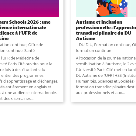
rs Schools 2026 : une
Autisme et inclusion
ience internationale
professionnelle : l’approch
ellence à l’UFR de
transdisciplinaire du DU
cine
Autisme
ation continue
,
Offre de
DU-DIU
,
Formation continue
,
Of
ion continue
,
Santé
formation continue
é l’UFR de Médecine de
À l’occasion de la Journée nationa
rsité Paris Cité ouvrira pour la
sensibilisation à l’autisme, le 2 avri
re fois à des étudiants du
l’Université Paris Cité met en lumi
entier des programmes
DU Autisme de l’UFR IHSS (Institu
fs d’apprentissage et d’échanges,
Humanités, Sciences et Sociétés)
sés entièrement en anglais et
formation transdisciplinaire dest
s à une audience internationale.
aux professionnels et aux...
t deux semaines,...