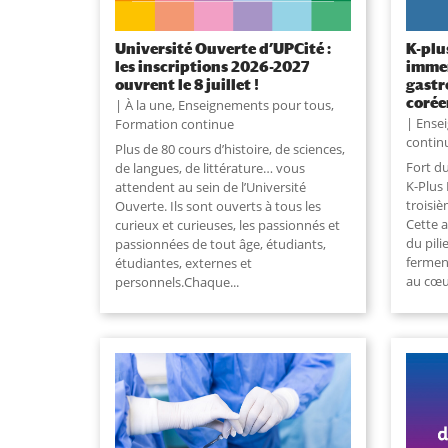
Université Ouverte d’UPCité :
K-plus
les inscriptions 2026-2027
immer
ouvrent le 8 juillet !
gastr
coré
À la une
,
Enseignements pour tous
,
Ense
Formation continue
contin
Plus de 80 cours d’histoire, de sciences,
Fort d
de langues, de littérature… vous
K-Plus 
attendent au sein de l’Université
troisiè
Ouverte. Ils sont ouverts à tous les
Cette 
curieux et curieuses, les passionnés et
du pili
passionnées de tout âge, étudiants,
fermen
étudiantes, externes et
au cœur
personnels.Chaque...