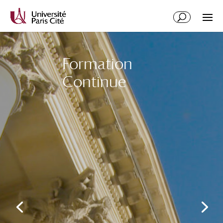
Formation
Continue
Taxe d’apprentissage
2026 : la campagne est
ouverte !
Chaque année, les
employeurs doivent
désigner sur la plateforme
SOLTéA les établissements
auxquels ils souhaitent