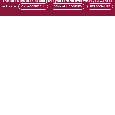
This site uses cookies and gives you control over what you want to
activate
OK, ACCEPT ALL
DENY ALL COOKIES
PERSONALIZE