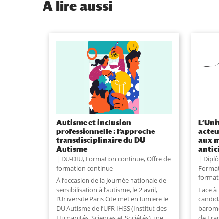
À
lire aussi
Autisme et inclusion
L’Uni
professionnelle : l’approche
acteu
transdisciplinaire du DU
aux m
Autisme
antic
DU-DIU
,
Formation continue
,
Offre de
Dipl
formation continue
Format
format
À l’occasion de la Journée nationale de
sensibilisation à l’autisme, le 2 avril,
Face à 
l’Université Paris Cité met en lumière le
candida
DU Autisme de l’UFR IHSS (Institut des
baromèt
Humanités, Sciences et Sociétés) une
de Fra