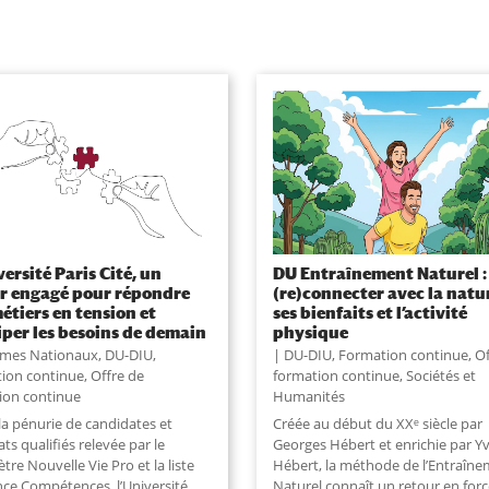
versité Paris Cité, un
DU Entraînement Naturel :
r engagé pour répondre
(re)connecter avec la natu
étiers en tension et
ses bienfaits et l’activité
iper les besoins de demain
physique
ômes Nationaux
,
DU-DIU
,
DU-DIU
,
Formation continue
,
Of
ion continue
,
Offre de
formation continue
,
Sociétés et
ion continue
Humanités
la pénurie de candidates et
Créée au début du XXᵉ siècle par
ts qualifiés relevée par le
Georges Hébert et enrichie par 
re Nouvelle Vie Pro et la liste
Hébert, la méthode de l’Entraîn
nce Compétences, l’Université
Naturel connaît un retour en force