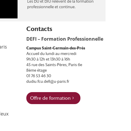
Les DU et DIU relèvent de la formation
professionnelle et continue.
Contacts
DEFI – Formation Professionnelle
aris
Campus Saint-Germain-des-Prés
Accueil du lundi au mercredi
9h30 à 12h et 13h30 à 16h
45 rue des Saints-Pères, Paris 6e
8ème étage
01 76 53 46 30
dudiu.fcu.defi@u-paris.fr
Offre de formation
deux