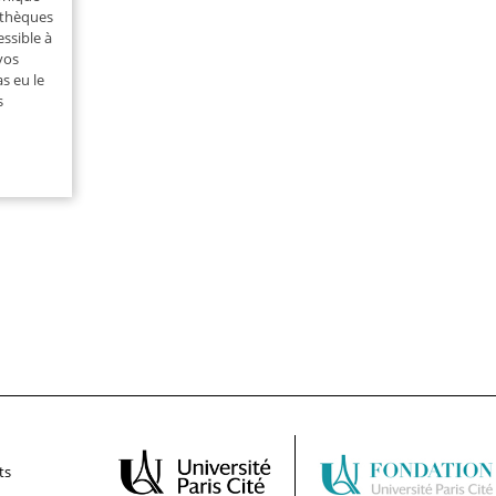
iothèques
essible à
vos
s eu le
s
ts