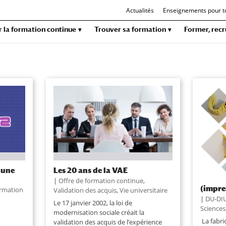
Actualités
Enseignements pour t
r la formation continue
Trouver sa formation
Former, recr
 une
Les 20 ans de la VAE
Un DU 
Cité : 
|
Offre de formation continue
,
(impre
rmation
Validation des acquis
,
Vie universitaire
|
DU-DI
Le 17 janvier 2002, la loi de
Sciences
modernisation sociale créait la
La fabri
validation des acquis de l’expérience