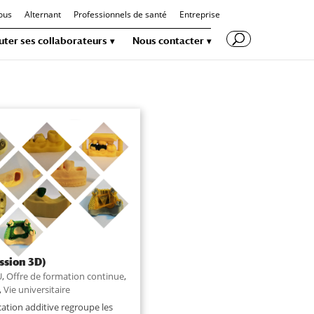
ous
Alternant
Professionnels de santé
Entreprise
uter ses collaborateurs
Nous contacter
labellisé Université Paris
la Fabrication Additive
ssion 3D)
U
,
Offre de formation continue
,
,
Vie universitaire
cation additive regroupe les