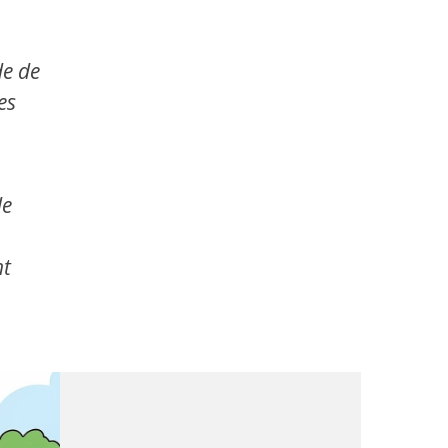
de de
es
de
nt