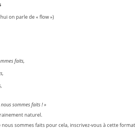
s
hui on parle de « flow »)
ommes faits,
s,
s,
e nous sommes faits !
»
ntrainement naturel.
 nous sommes faits pour cela, inscrivez-vous à cette forma