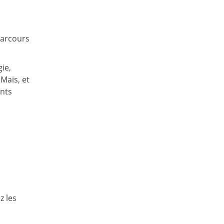
parcours
ie,
Mais, et
ents
z les