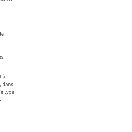
i
s
de
.
és
t à
, dans
Ce type
 à