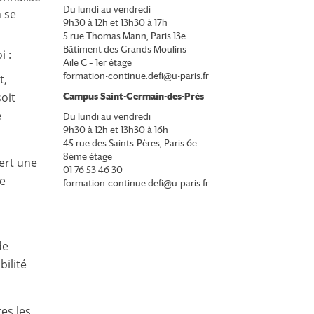
Du lundi au vendredi
n se
9h30 à 12h et 13h30 à 17h
5 rue Thomas Mann, Paris 13e
Bâtiment des Grands Moulins
i :
Aile C – 1er étage
formation-continue.defi@u-paris.fr
t,
oit
Campus Saint-Germain-des-Prés
e
Du lundi au vendredi
9h30 à 12h et 13h30 à 16h
45 rue des Saints-Pères, Paris 6e
8ème étage
iert une
01 76 53 46 30
ne
formation-continue.defi@u-paris.fr
s
de
bilité
tes les