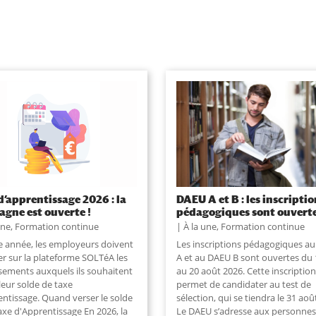
d’apprentissage 2026 : la
DAEU A et B : les inscriptio
gne est ouverte !
pédagogiques sont ouverte
une
,
Formation continue
À la une
,
Formation continue
 année, les employeurs doivent
Les inscriptions pédagogiques a
er sur la plateforme SOLTéA les
A et au DAEU B sont ouvertes du 
ssements auxquels ils souhaitent
au 20 août 2026. Cette inscription
leur solde de taxe
permet de candidater au test de
entissage. Quand verser le solde
sélection, qui se tiendra le 31 aoû
axe d'Apprentissage En 2026, la
Le DAEU s’adresse aux personnes