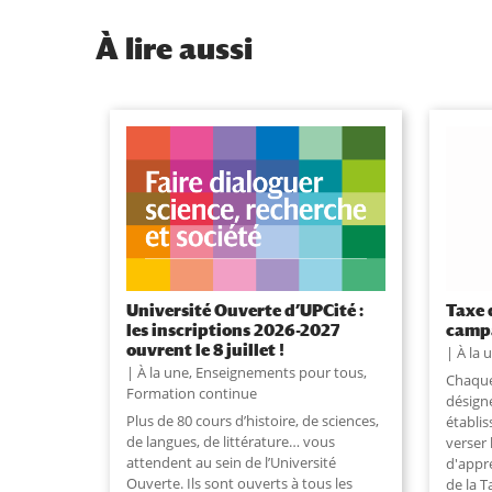
À
lire aussi
Université Ouverte d’UPCité :
Taxe 
les inscriptions 2026-2027
campa
ouvrent le 8 juillet !
À la 
À la une
,
Enseignements pour tous
,
Chaque
Formation continue
désign
Plus de 80 cours d’histoire, de sciences,
établi
de langues, de littérature… vous
verser 
attendent au sein de l’Université
d'appr
Ouverte. Ils sont ouverts à tous les
de la T