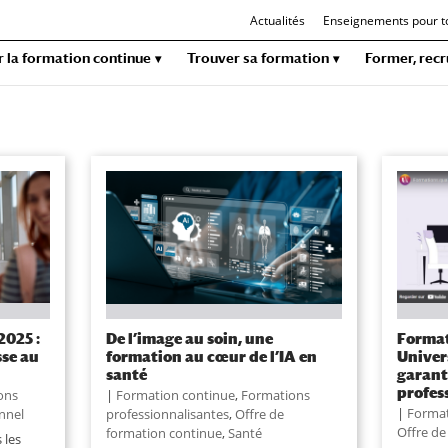
Actualités
Enseignements pour t
r la formation continue
Trouver sa formation
Former, recr
2025 :
De l’image au soin, une
Format
sse au
formation au cœur de l’IA en
Univers
santé
garant
profes
ons
|
Formation continue
,
Formations
|
Format
onnel
professionnalisantes
,
Offre de
Offre de
formation continue
,
Santé
 les