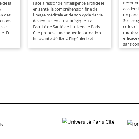
Reconnu
e de la
Face à l’essor de l’intelligence artificielle
académiq
e
en santé, la compréhension fine de
un panel
on des
l’image médicale et de son cycle de vie
Ses pro
actions
devient un enjeu stratégique. La
celles e
es et
Faculté de Santé de l’Université Paris
montée 
ité. En
Cité propose une nouvelle formation
efficace
innovante dédiée à l’ingénierie et...
sans com
ts