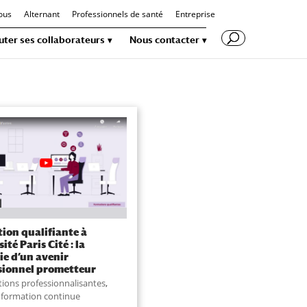
ous
Alternant
Professionnels de santé
Entreprise
uter ses collaborateurs
Nous contacter
ion qualifiante à
ité Paris Cité : la
ie d’un avenir
sionnel prometteur
ions professionnalisantes
,
 formation continue